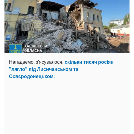
Нагадаємо, з'ясувалося,
скільки тисяч росіян
"лягло" під Лисичанськом та
Сєвєродонецьком.