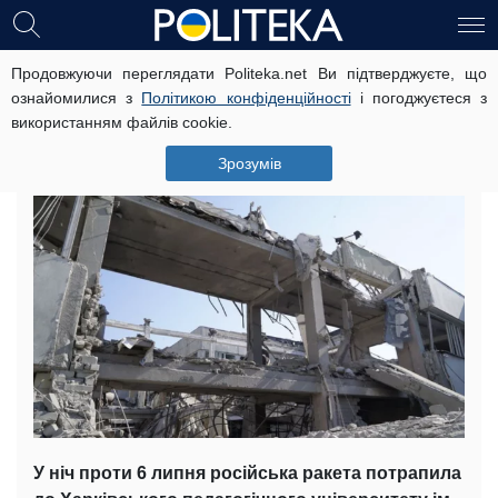
Продовжуючи переглядати Politeka.net Ви підтверджуєте, що
Зруйновано університет та
ознайомилися з
Політикою конфіденційності
і погоджуєтеся з
адмінбудівлю: кадри наслідків
використанням файлів cookie.
нових обстрілів у Харкові
Зрозумів
6 липня, 11:06
Читать на русском
У ніч проти 6 липня російська ракета потрапила